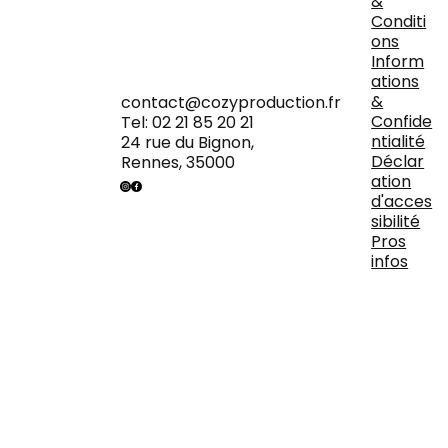
&
Conditi
ons
Inform
ations
&
contact@cozyproduction.fr
Confide
Tel: 02 21 85 20 21
ntialité
24 rue du Bignon,
Déclar
Rennes, 35000
ation
d'acces
sibilité
Pros
infos