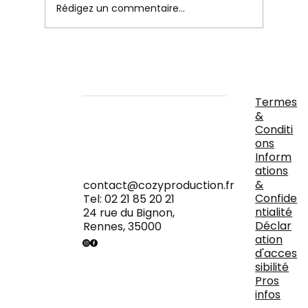
Rédigez un commentaire...
Le Guide Complet pour Choisir le
Meilleur DJ pour Votre Mariage à
Rennes
Termes
&
Conditi
ons
Inform
ations
&
contact@cozyproduction.fr
Confide
Tel: 02 21 85 20 21
ntialité
24 rue du Bignon,
Déclar
Rennes, 35000
ation
d'acces
sibilité
Pros
infos