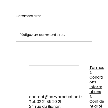
Commentaires
Rédigez un commentaire...
Le Guide Complet pour Choisir le
Meilleur DJ pour Votre Mariage à
Rennes
Termes
&
Conditi
ons
Inform
ations
&
contact@cozyproduction.fr
Confide
Tel: 02 21 85 20 21
ntialité
24 rue du Bignon,